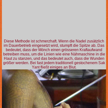
Diese Methode ist schmerzhaft. Wenn die Nadel zusätzlich
im Dauerbetrieb eingesetzt wird, stumpft die Spitze ab. Das
bedeutet, dass der Mönch einen grösseren Kraftaufwand
betreiben muss, um die Linien wie eine Nähmaschine in die
Haut zu stanzen, und das bedeutet auch, dass die Wunden
größer werden. Bei fast jedem traditionell gestochenem Sak
Yant fließt einiges an Blut.