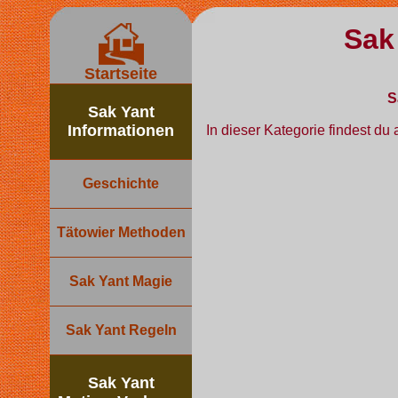
Sak
Startseite
S
Sak Yant
Informationen
In dieser Kategorie findest d
Geschichte
Tätowier Methoden
Sak Yant Magie
Sak Yant Regeln
Sak Yant