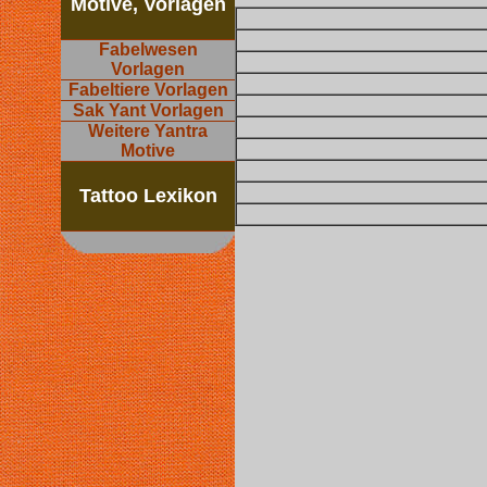
Motive, Vorlagen
Fabelwesen
Vorlagen
Fabeltiere Vorlagen
Sak Yant Vorlagen
Weitere Yantra
Motive
Tattoo Lexikon