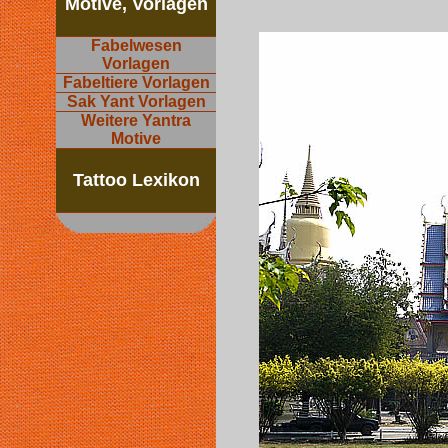
Motive, Vorlagen
Fabelwesen
Vorlagen
Fabeltiere Vorlagen
Sak Yant Vorlagen
Weitere Yantra
Motive
Tattoo Lexikon