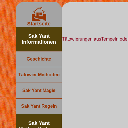
Startseite
Sak Yant
Tätowierungen ausTempeln oder v
Informationen
Geschichte
Tätowier Methoden
Sak Yant Magie
Sak Yant Regeln
Sak Yant