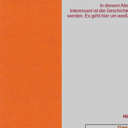
In diesem Abs
Interessant ist die Geschich
werden. Es geht hier um wei
Hi
Ges